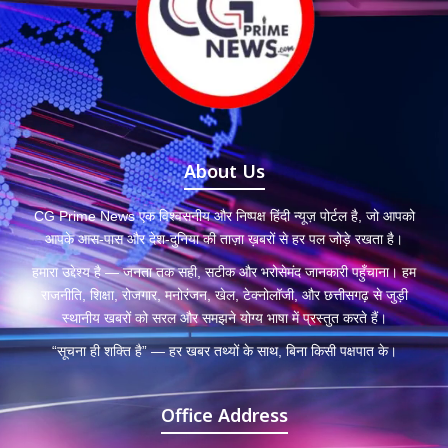
About Us
CG Prime News एक विश्वसनीय और निष्पक्ष हिंदी न्यूज़ पोर्टल है, जो आपको
आपके आस-पास और देश-दुनिया की ताज़ा ख़बरों से हर पल जोड़े रखता है।
हमारा उद्देश्य है — जनता तक सही, सटीक और भरोसेमंद जानकारी पहुँचाना। हम
राजनीति, शिक्षा, रोजगार, मनोरंजन, खेल, टेक्नोलॉजी, और छत्तीसगढ़ से जुड़ी
स्थानीय खबरों को सरल और समझने योग्य भाषा में प्रस्तुत करते हैं।
“सूचना ही शक्ति है” — हर खबर तथ्यों के साथ, बिना किसी पक्षपात के।
Office Address