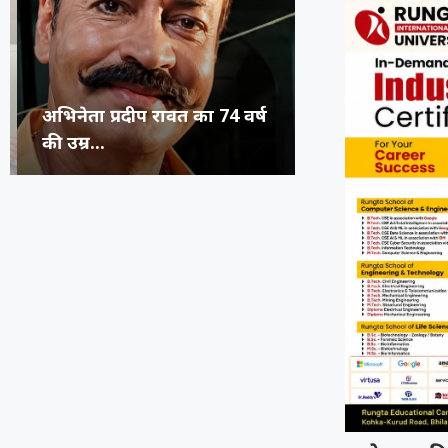
अभिनेता प्रदीप रावत का 74 वर्ष
कंगना ने Gen Z 
सुप्रीम कोर्ट का 
रूंगटा यूनिवर्सिटी
की उम्र...
जनरेशन गटर,...
कॉमेडियन्स...
फेस्टिवल में पहुंच