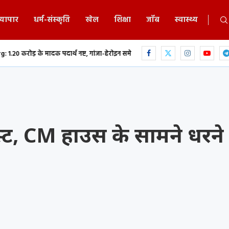
्यापार
धर्म-संस्कृति
खेल
शिक्षा
जॉब
स्वास्थ्य
ार्थ नष्ट, गांजा-हेरोइन समेत नशीली दवाओं...
छत्तीसगढ़ में भगवान शिव पर आपत्त
स्ट, CM हाउस के सामने धरने