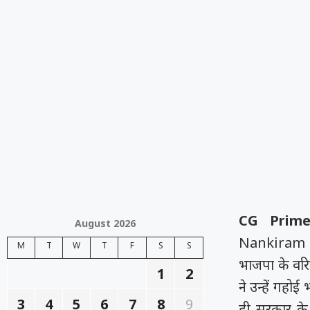
CG Prime
August 2026
Nankiram 
M
T
W
T
F
S
S
भाजपा के वरि
1
2
ने उन्हें गहोई
3
4
5
6
7
8
9
ही सरकार के