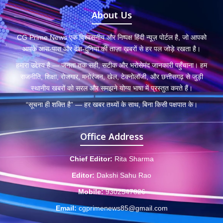
About Us
CG Prime News एक विश्वसनीय और निष्पक्ष हिंदी न्यूज़ पोर्टल है, जो आपको
आपके आस-पास और देश-दुनिया की ताज़ा ख़बरों से हर पल जोड़े रखता है।
हमारा उद्देश्य है — जनता तक सही, सटीक और भरोसेमंद जानकारी पहुँचाना। हम
राजनीति, शिक्षा, रोजगार, मनोरंजन, खेल, टेक्नोलॉजी, और छत्तीसगढ़ से जुड़ी
स्थानीय खबरों को सरल और समझने योग्य भाषा में प्रस्तुत करते हैं।
“सूचना ही शक्ति है” — हर खबर तथ्यों के साथ, बिना किसी पक्षपात के।
Office Address
Chief Editor:
Rita Sharma
Editor:
Dakshi Sahu Rao
Mobile:
9302547826
Email:
cgprimenews85@gmail.com