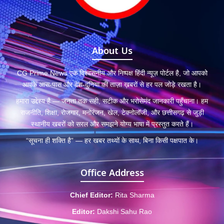
About Us
CG Prime News एक विश्वसनीय और निष्पक्ष हिंदी न्यूज़ पोर्टल है, जो आपको
आपके आस-पास और देश-दुनिया की ताज़ा ख़बरों से हर पल जोड़े रखता है।
हमारा उद्देश्य है — जनता तक सही, सटीक और भरोसेमंद जानकारी पहुँचाना। हम
राजनीति, शिक्षा, रोजगार, मनोरंजन, खेल, टेक्नोलॉजी, और छत्तीसगढ़ से जुड़ी
स्थानीय खबरों को सरल और समझने योग्य भाषा में प्रस्तुत करते हैं।
“सूचना ही शक्ति है” — हर खबर तथ्यों के साथ, बिना किसी पक्षपात के।
Office Address
Chief Editor:
Rita Sharma
Editor:
Dakshi Sahu Rao