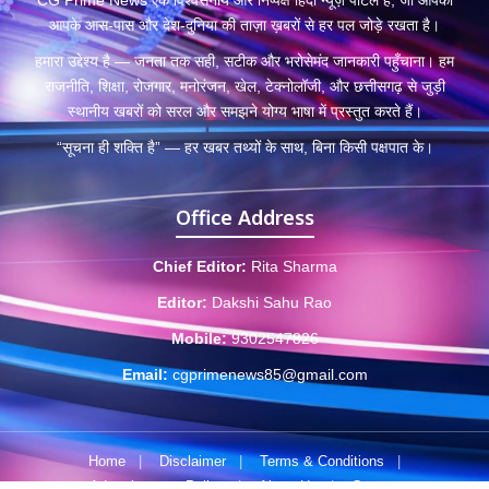
CG Prime News एक विश्वसनीय और निष्पक्ष हिंदी न्यूज़ पोर्टल है, जो आपको
आपके आस-पास और देश-दुनिया की ताज़ा ख़बरों से हर पल जोड़े रखता है।
हमारा उद्देश्य है — जनता तक सही, सटीक और भरोसेमंद जानकारी पहुँचाना। हम
राजनीति, शिक्षा, रोजगार, मनोरंजन, खेल, टेक्नोलॉजी, और छत्तीसगढ़ से जुड़ी
स्थानीय खबरों को सरल और समझने योग्य भाषा में प्रस्तुत करते हैं।
“सूचना ही शक्ति है” — हर खबर तथ्यों के साथ, बिना किसी पक्षपात के।
Office Address
Chief Editor:
Rita Sharma
Editor:
Dakshi Sahu Rao
Mobile:
9302547826
Email:
cgprimenews85@gmail.com
Home
|
Disclaimer
|
Terms & Conditions
|
Advertisement Policy
|
About Us
|
Contact