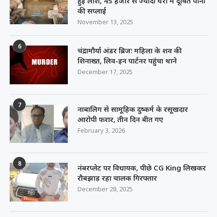
हुई लाश, 45 हजार से ज्यादा घरों में दूषित पानी
की सप्लाई
November 13, 2025
6
चंद्रामौर्या अंडर ब्रिजः महिला के शव की
शिनाख्त, लिव-इन पार्टनर पहुंचा थाने
December 17, 2025
7
नाबालिग से सामूहिक दुष्कर्म के रसूखदार
आरोपी फरार, तीन दिन बीत गए
February 3, 2026
8
नंबरप्लेट पर विधायक, पीछे CG King लिखकर
रौबझाड़ रहा चालक गिरफ्तार
December 28, 2025