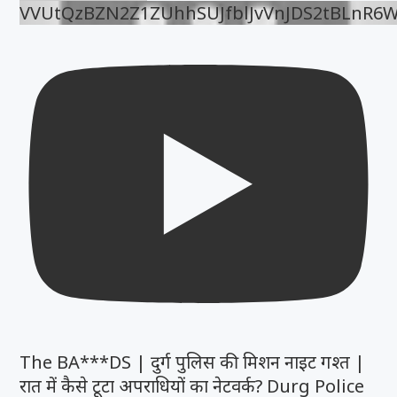
VVUtQzBZN2Z1ZUhhSUJfblJvVnJDS2tBLnR6
The BA***DS | दुर्ग पुलिस की मिशन नाइट गश्त |
रात में कैसे टूटा अपराधियों का नेटवर्क? Durg Police