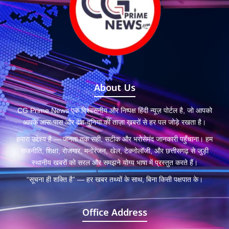
About Us
CG Prime News एक विश्वसनीय और निष्पक्ष हिंदी न्यूज़ पोर्टल है, जो आपको
आपके आस-पास और देश-दुनिया की ताज़ा ख़बरों से हर पल जोड़े रखता है।
हमारा उद्देश्य है — जनता तक सही, सटीक और भरोसेमंद जानकारी पहुँचाना। हम
राजनीति, शिक्षा, रोजगार, मनोरंजन, खेल, टेक्नोलॉजी, और छत्तीसगढ़ से जुड़ी
स्थानीय खबरों को सरल और समझने योग्य भाषा में प्रस्तुत करते हैं।
“सूचना ही शक्ति है” — हर खबर तथ्यों के साथ, बिना किसी पक्षपात के।
Office Address