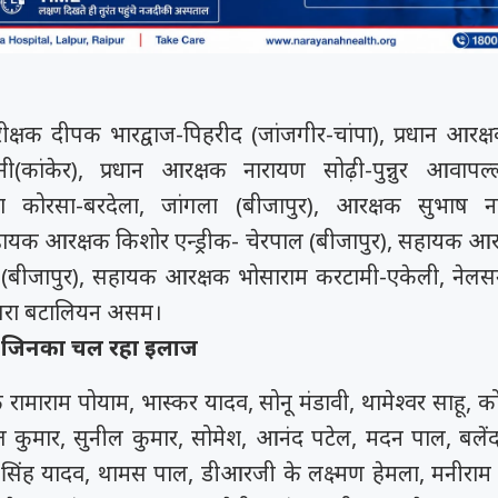
क्षक दीपक भारद्वाज-पिहरीद (जांजगीर-चांपा), प्रधान आरक्
ीपानी(कांकेर), प्रधान आरक्षक नारायण सोढ़ी-पुन्नुर आवापल्
 कोरसा-बरदेला, जांगला (बीजापुर), आरक्षक सुभाष ना
हायक आरक्षक किशोर एन्ड्रीक- चेरपाल (बीजापुर), सहायक आ
 (बीजापुर), सहायक आरक्षक भोसाराम करटामी-एकेली, नेलसन
बरा बटालियन असम।
 जिनका चल रहा इलाज
रामाराम पोयाम, भास्कर यादव, सोनू मंडावी, थामेश्वर साहू, 
कुमार, सुनील कुमार, सोमेश, आनंद पटेल, मदन पाल, बलेंदर स
न सिंह यादव, थामस पाल, डीआरजी के लक्ष्मण हेमला, मनीराम