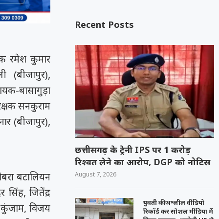
Recent Posts
षक रमेश कुमार
ली (बीजापुर),
यक-बासागुड़ा
रक्षक सनकुराम
ार (बीजापुर),
छत्तीसगढ़ के ट्रेनी IPS पर 1 करोड़
रिश्वत लेने का आरोप, DGP को नोटिस
August 7, 2026
कोबरा बटालियन
िंह, जितेंद्र
युवती की अश्लील वीडियो
 कुंजाम, विजय
रिकॉर्ड कर सोशल मीडिया में