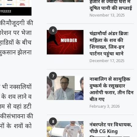
हजार से ज्यादा घरों में
दूषित पानी की सप्लाई
November 13, 2025
 की मौजूदगी की
6
परेशन पर भेजा
चंद्रामौर्या अंडर ब्रिजः
महिला के शव की
हाडिय़ों के बीच
शिनाख्त, लिव-इन
ो नुकसान झेलना
पार्टनर पहुंचा थाने
December 17, 2025
7
नाबालिग से सामूहिक
दुष्कर्म के रसूखदार
 भी नक्सलियों
आरोपी फरार, तीन दिन
 के शव लाने व
बीत गए
म से वहां डटी
February 3, 2026
 की संभावना की
8
नंबरप्लेट पर विधायक,
ं के शवों को
पीछे CG King