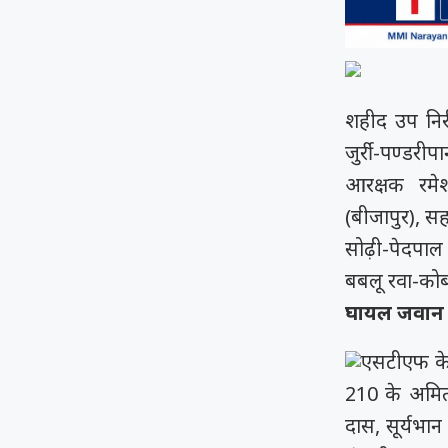
शहीद उप निरी
जुर्री-पण्डर
आरक्षक रमेश
(बीजापुर), स
सोढ़ी-पेदपाल
बबलू रवा-को
घायल जवान
एसटीएफ के 
210 के अमित 
दास, सूर्यभा