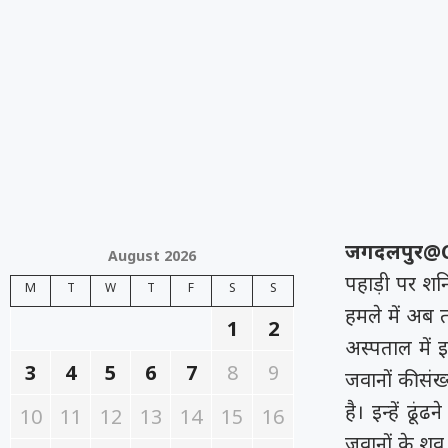
जगदलपुर@
August 2026
पहाड़ी पर शन
M
T
W
T
F
S
S
हमले में अब 
1
2
अस्पताल में
3
4
5
6
7
8
9
जवानों की सं
है। इन्हें ढ
10
11
12
13
14
15
16
जवानों के शव 