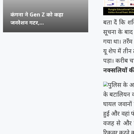
कंगना ने Gen Z को कहा
सुप्रीम कोर्ट का स
रूंगटा यूनिवर्सिटी
राष्ट्रीय नृत्य महो
बता देें कि श
जनरेशन गटर,...
कॉमेडियन्स...
फेस्टिवल में पहुंच
भिलाई का हुनर,..
सूचना के बाद
गया था। तर्रे
यू शेप में ती
पड़ा। करीब चार
नक्सलियों की
पुलिस के आ
के बटालियन क
घायल जवानों 
हुई और वहां फ
वजह से और ब
रिकवर करने का