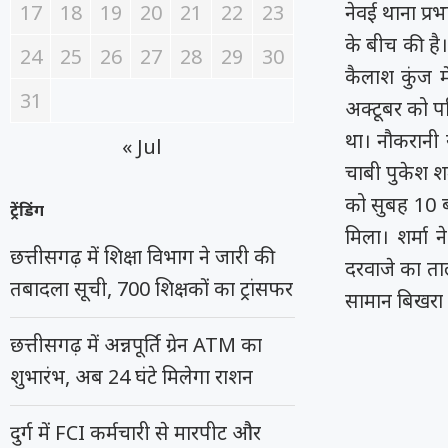
17
18
19
20
21
22
23
नेवई थाना प्र
के बीच की है।
24
25
26
27
28
29
30
कैलाश कुंज म
31
अक्टूबर को परि
था। नौकरानी
« Jul
चाबी पुकेश श
को सुबह 10 ब
ट्रेंडिंग
मिला। शर्मा न
छत्तीसगढ़ में शिक्षा विभाग ने जारी की
दरवाजे का ताल
तबादला सूची, 700 शिक्षकों का ट्रांसफर
सामान बिखरा 
छत्तीसगढ़ में अन्नपूर्ति ग्रेन ATM का
शुभारंभ, अब 24 घंटे मिलेगा राशन
दुर्ग में FCI कर्मचारी से मारपीट और