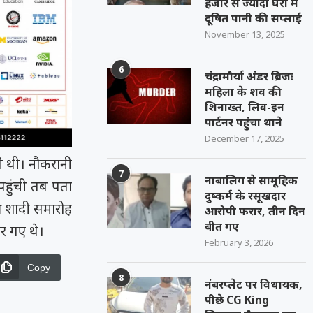
हजार से ज्यादा घरों में
दूषित पानी की सप्लाई
November 13, 2025
6
चंद्रामौर्या अंडर ब्रिजः
महिला के शव की
शिनाख्त, लिव-इन
पार्टनर पहुंचा थाने
December 17, 2025
ी थी। नौकरानी
7
नाबालिग से सामूहिक
हुंची तब पता
दुष्कर्म के रसूखदार
की शादी समारोह
आरोपी फरार, तीन दिन
बीत गए
र गए थे।
February 3, 2026
Copy
8
नंबरप्लेट पर विधायक,
पीछे CG King