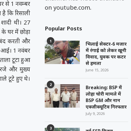
बर से 1 नवम्बर
on youtube.com.
ी है कि रिसाली
ं शादी थी। 27
Popular Posts
के घर में छोड़ा
 बंद करती और
1
भिलाई सेक्टर-6 मजार
ं आई। 1 नवंबर
में रंगाई को लेकर खूनी
विवाद, युवक पर कटर
ताला टूटा हुआ
से हमला
गैरजे और मुख्य
June 15, 2026
े टूटे हुए थे।
2
Breaking: BSP में
लोहा चोरी मामले में
BSP GM और नान
एक्जीक्यूटिव गिरफ्तार
July 9, 2026
3