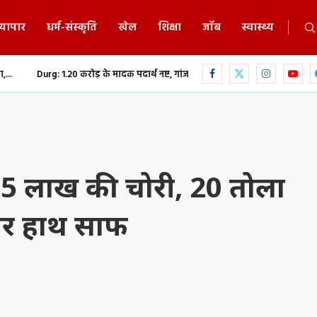
्यापार
धर्म-संस्कृति
खेल
शिक्षा
जॉब
स्वास्थ्य
रोड़ के मादक पदार्थ नष्ट, गांजा-हेरोइन समेत नशीली दवाओं...
छत्तीसगढ़ में भगवान
15 लाख की चोरी, 20 तोला
पर हाथ साफ