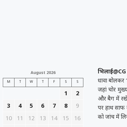
भिलाई@CG
August 2026
धावा बोलकर 1
M
T
W
T
F
S
S
जहां चोर मुख
1
2
और बैग में रख
3
4
5
6
7
8
9
पर हाथ साफ क
को जांच में लि
10
11
12
13
14
15
16