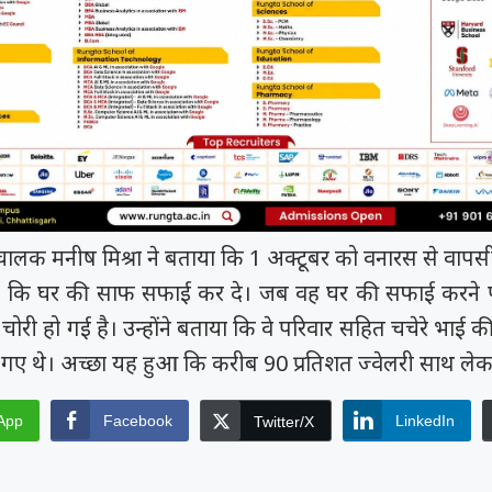
को कहा
समय रैना समेत 6
 के फिल्म
ी चक...
ंचालक मनीष मिश्रा ने बताया कि 1 अक्टूबर को वनारस से वापस
 कि घर की साफ सफाई कर दे। जब वह घर की सफाई करने प
 चोरी हो गई है। उन्होंने बताया कि वे परिवार सहित चचेरे भाई 
ने गए थे। अच्छा यह हुआ कि करीब 90 प्रतिशत ज्वेलरी साथ लेक
App
Facebook
LinkedIn
Twitter/X