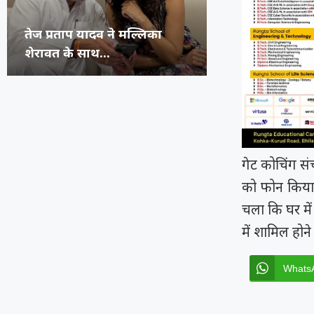
अभिनेता प्रदीप रावत का 74 वर्ष
कंगना ने Gen Z 
सुप्रीम कोर्ट का 
रूंगटा यूनिवर्सिटी
की उम्र...
जनरेशन गटर,...
कॉमेडियन्स...
फेस्टिवल में पहुंच
गेट कोचिंग स
को फोन किया
चला कि घर में
में शामिल हो
Whats