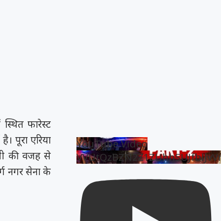
ं स्थित फारेस्ट
ै। पूरा एरिया
YouTube Video
नी की वजह से
VVUtQzBZN2Z1ZUhhSUJfblJv
ग नगर सेना के