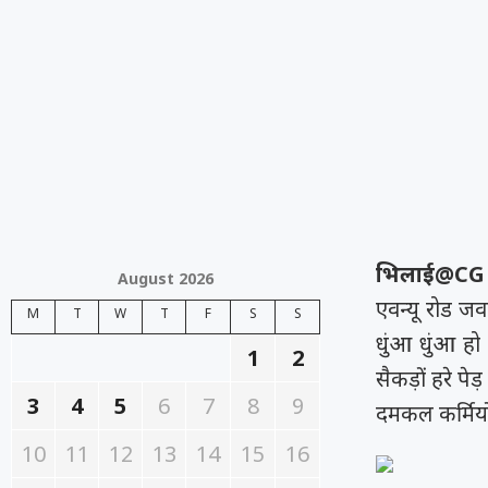
भिलाई@CG
August 2026
एवन्यू रोड ज
M
T
W
T
F
S
S
धुंआ धुंआ ह
1
2
सैकड़ों हरे 
3
4
5
6
7
8
9
दमकल कर्मियो
10
11
12
13
14
15
16