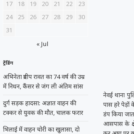
17
18
19
20
21
22
23
24
25
26
27
28
29
30
31
« Jul
ट्रेंडिंग
अभिनेता प्रदीप रावत का 74 वर्ष की उम्र
में निधन, कैंसर से जंग ली अंतिम सांस
नेवई थाना पु
दुर्ग सड़क हादसा: अज्ञात वाहन की
पास हरे पेड़ों
टक्कर से युवक की मौत, चालक फरार
डंप किया जात
आसपास के क्ष
भिलाई में वाहन चोरी का खुलासा, दो
कर आग पर काब