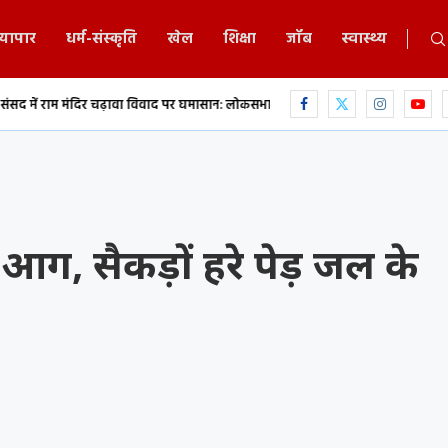
्यापार
धर्म-संस्कृति
खेल
शिक्षा
जॉब
स्वास्थ्य
चढ़ावा विवाद पर घमासान: लोकसभा 19 मिनट...
फुकेट से दिल्ली आ रही एअर इंडिया की फ्ल
ग, सैकड़ों हरे पेड़ जल के