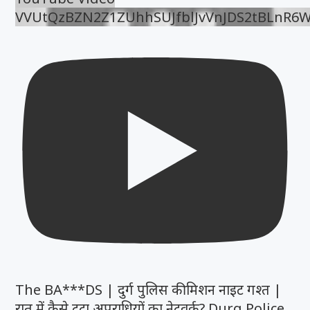
VVUtQzBZN2Z1ZUhhSUJfblJvVnJDS2tBLnR6
The BA***DS | दुर्ग पुलिस की मिशन नाइट गश्त |
रात में कैसे टूटा अपराधियों का नेटवर्क? Durg Police