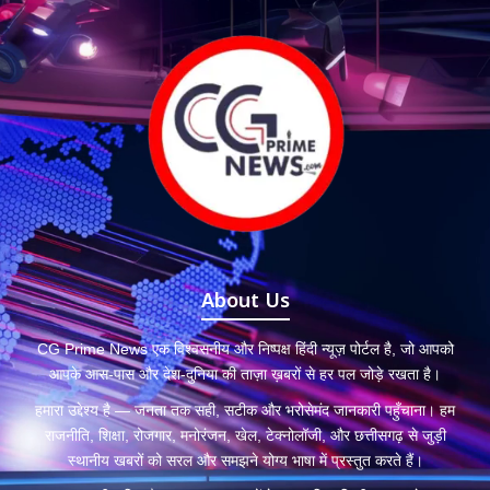
About Us
CG Prime News एक विश्वसनीय और निष्पक्ष हिंदी न्यूज़ पोर्टल है, जो आपको
आपके आस-पास और देश-दुनिया की ताज़ा ख़बरों से हर पल जोड़े रखता है।
हमारा उद्देश्य है — जनता तक सही, सटीक और भरोसेमंद जानकारी पहुँचाना। हम
राजनीति, शिक्षा, रोजगार, मनोरंजन, खेल, टेक्नोलॉजी, और छत्तीसगढ़ से जुड़ी
स्थानीय खबरों को सरल और समझने योग्य भाषा में प्रस्तुत करते हैं।