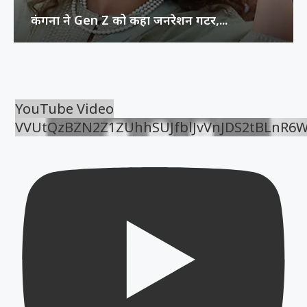
कंगना ने Gen Z को कहा जनरेशन गटर,...
YouTube Video
VVUtQzBZN2Z1ZUhhSUJfblJvVnJDS2tBLnR6