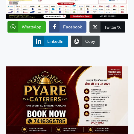
WhatsApp
Facebook
Twitter/X
LinkedIn
Copy