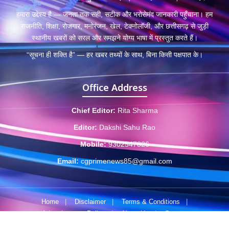
हमारा उद्देश्य है — जनता तक सही, सटीक और भरोसेमंद जानकारी पहुँचाना। हम
राजनीति, शिक्षा, रोजगार, मनोरंजन, खेल, टेक्नोलॉजी, और छत्तीसगढ़ से जुड़ी
स्थानीय खबरों को सरल और समझने योग्य भाषा में प्रस्तुत करते हैं।
“सूचना ही शक्ति है” — हर खबर तथ्यों के साथ, बिना किसी पक्षपात के।
Office Address
Chief Editor:
Rita Sharma
Editor:
Dakshi Sahu Rao
Mobile:
9302547826
Email:
cgprimenews85@gmail.com
Home
|
Disclaimer
|
Terms & Conditions
|
Advertisement Policy
|
About Us
|
Contact
© 2025 CGPrimeNews.com • Developed by
byscreations.com