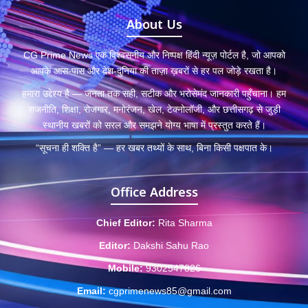
About Us
CG Prime News एक विश्वसनीय और निष्पक्ष हिंदी न्यूज़ पोर्टल है, जो आपको
आपके आस-पास और देश-दुनिया की ताज़ा ख़बरों से हर पल जोड़े रखता है।
हमारा उद्देश्य है — जनता तक सही, सटीक और भरोसेमंद जानकारी पहुँचाना। हम
राजनीति, शिक्षा, रोजगार, मनोरंजन, खेल, टेक्नोलॉजी, और छत्तीसगढ़ से जुड़ी
स्थानीय खबरों को सरल और समझने योग्य भाषा में प्रस्तुत करते हैं।
“सूचना ही शक्ति है” — हर खबर तथ्यों के साथ, बिना किसी पक्षपात के।
Office Address
Chief Editor:
Rita Sharma
Editor:
Dakshi Sahu Rao
Mobile:
9302547826
Email:
cgprimenews85@gmail.com