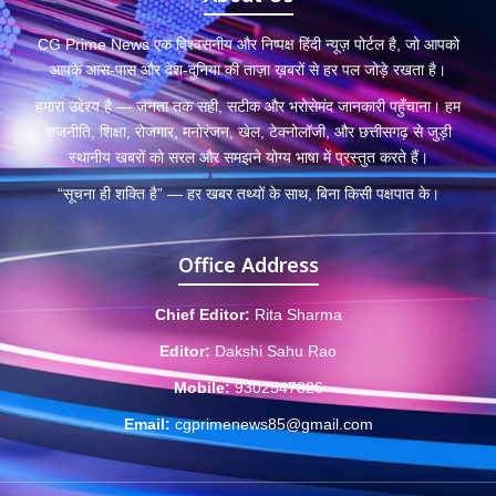
CG Prime News एक विश्वसनीय और निष्पक्ष हिंदी न्यूज़ पोर्टल है, जो आपको
आपके आस-पास और देश-दुनिया की ताज़ा ख़बरों से हर पल जोड़े रखता है।
हमारा उद्देश्य है — जनता तक सही, सटीक और भरोसेमंद जानकारी पहुँचाना। हम
राजनीति, शिक्षा, रोजगार, मनोरंजन, खेल, टेक्नोलॉजी, और छत्तीसगढ़ से जुड़ी
स्थानीय खबरों को सरल और समझने योग्य भाषा में प्रस्तुत करते हैं।
“सूचना ही शक्ति है” — हर खबर तथ्यों के साथ, बिना किसी पक्षपात के।
Office Address
Chief Editor:
Rita Sharma
Editor:
Dakshi Sahu Rao
Mobile:
9302547826
Email:
cgprimenews85@gmail.com