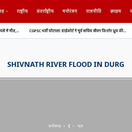
गढ़
राष्ट्रीय
अंतर्राष्ट्रीय
मनोरंजन
राजनीति
क्राइम
व
CGPSC भर्ती घोटाला: हाईकोर्ट ने पूर्व सचिव जीवन किशोर ध्रुव की...
संसद मानसून
SHIVNATH RIVER FLOOD IN DURG
छत्तीसगढ़
दुर्ग
न्यूज