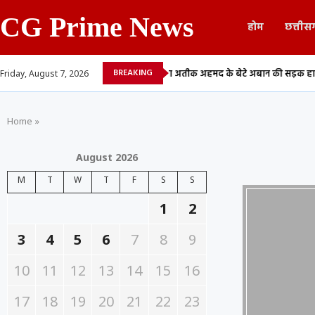
CG Prime News
होम
छत्तीस
BREAKING
 में देने वाले 13...
माफिया अतीक अहमद के बेटे अबान की सड़क हादसे में मौत,...
Friday, August 7, 2026
Home
»
August 2026
M
T
W
T
F
S
S
1
2
3
4
5
6
7
8
9
10
11
12
13
14
15
16
17
18
19
20
21
22
23