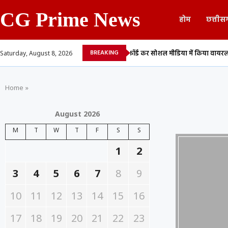
CG Prime News
होम
छत्तीस
BREAKING
.
युवती की अश्लील वीडियो रिकॉर्ड कर सोशल मीडिया में किया वायरल,...
बिलास
Saturday, August 8, 2026
Home
»
August 2026
M
T
W
T
F
S
S
1
2
3
4
5
6
7
8
9
10
11
12
13
14
15
16
17
18
19
20
21
22
23