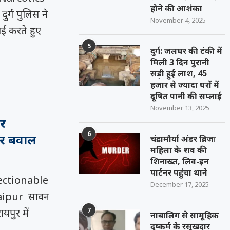
होने की आशंका
र्ग पुलिस ने
November 4, 2025
ाई करते हुए
5
दुर्ग: जलघर की टंकी में
मिली 3 दिन पुरानी
सड़ी हुई लाश, 45
हजार से ज्यादा घरों में
दूषित पानी की सप्लाई
November 13, 2025
पर
6
र बवाल
चंद्रामौर्या अंडर ब्रिजः
महिला के शव की
शिनाख्त, लिव-इन
पार्टनर पहुंचा थाने
ectionable
December 17, 2025
aipur सावन
7
यपुर में
नाबालिग से सामूहिक
दुष्कर्म के रसूखदार