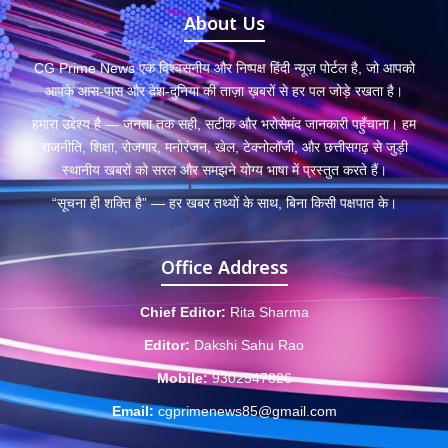
About Us
CG Prime News एक विश्वसनीय और निष्पक्ष हिंदी न्यूज़ पोर्टल है, जो आपको
आपके आस-पास और देश-दुनिया की ताज़ा ख़बरों से हर पल जोड़े रखता है।
हमारा उद्देश्य है — जनता तक सही, सटीक और भरोसेमंद जानकारी पहुँचाना। हम
राजनीति, शिक्षा, रोजगार, मनोरंजन, खेल, टेक्नोलॉजी, और छत्तीसगढ़ से जुड़ी
स्थानीय खबरों को सरल और समझने योग्य भाषा में प्रस्तुत करते हैं।
“सूचना ही शक्ति है” — हर खबर तथ्यों के साथ, बिना किसी पक्षपात के।
Office Address
Chief Editor:
Rita Sharma
Editor:
Dakshi Sahu Rao
Mobile:
9302547826
Email:
cgprimenews85@gmail.com