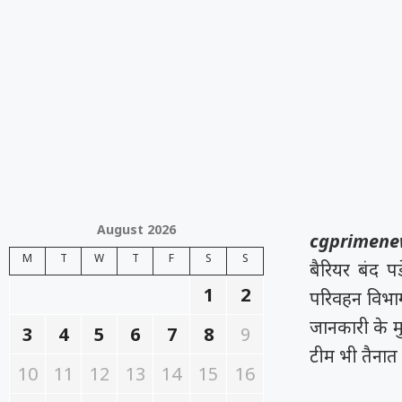
August 2026
cgprimenew
M
T
W
T
F
S
S
बैरियर बंद प
1
2
परिवहन विभाग
जानकारी के म
3
4
5
6
7
8
9
टीम भी तैनात
10
11
12
13
14
15
16