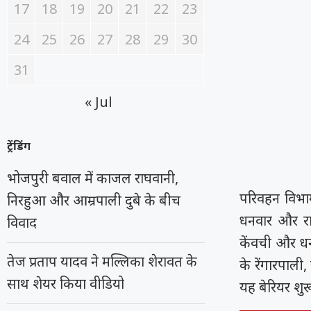
17
18
19
20
21
22
23
24
25
26
27
28
29
30
31
« Jul
ट्रेंडिंग
भोजपुरी बवाल में काजल राघवानी,
परिवहन विभाग
निरहुआ और आम्रपाली दुबे के बीच
धनवार और राम
विवाद
केंवची और धन
तेज प्रताप यादव ने मल्लिका शेरावत के
के रेंगारपाल
साथ शेयर किया वीडियो
यह बेरियर शुरू