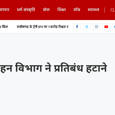
्यापार
धर्म-संस्कृति
खेल
शिक्षा
जॉब
स्वास्थ्य
 ट्रेनी IPS पर 1 करोड़ रिश्वत लेने का आरोप,...
युवती की अश्लील वीडियो रिकॉर्ड कर सो
हन विभाग ने प्रतिबंध हटाने