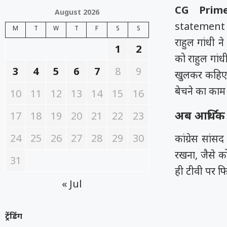
CG Prime
August 2026
statement
M
T
W
T
F
S
S
राहुल गांधी 
1
2
को राहुल गांध
3
4
5
6
7
8
9
खुलकर कहिएगा 
बेचने का काम
10
11
12
13
14
15
16
अब आर्थिक 
17
18
19
20
21
22
23
24
25
26
27
28
29
30
कांग्रेस सां
रखना, जैसे क
31
ही टीवी पर फिर
« Jul
ट्रेंडिंग