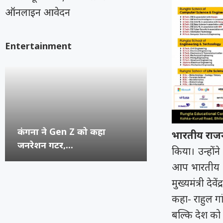
ऑनलाइन आवेदन
Entertainment
कंगना ने Gen Z को कहा
सुप्रीम कोर्ट का 
रूंगटा यूनिवर्सिटी
राष्ट्रीय नृत्य महो
भारतीय राज
जनरेशन गटर,...
कॉमेडियन्स...
फेस्टिवल में पहुंच
भिलाई का हुनर,..
किया। उन्हों
आप भारतीय राज
मुख्यमंत्री देव
कहा- राहुल गां
बल्कि देश को ग