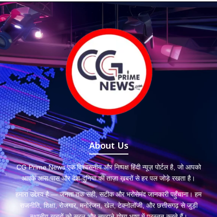
About Us
CG Prime News एक विश्वसनीय और निष्पक्ष हिंदी न्यूज़ पोर्टल है, जो आपको
आपके आस-पास और देश-दुनिया की ताज़ा ख़बरों से हर पल जोड़े रखता है।
हमारा उद्देश्य है — जनता तक सही, सटीक और भरोसेमंद जानकारी पहुँचाना। हम
राजनीति, शिक्षा, रोजगार, मनोरंजन, खेल, टेक्नोलॉजी, और छत्तीसगढ़ से जुड़ी
स्थानीय खबरों को सरल और समझने योग्य भाषा में प्रस्तुत करते हैं।