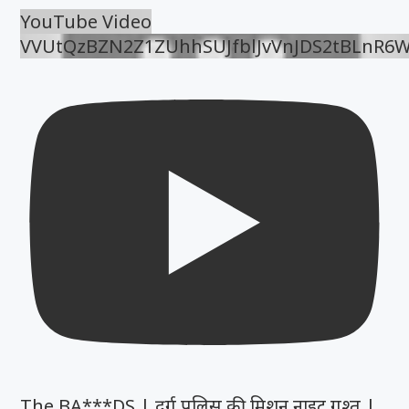
YouTube Video
VVUtQzBZN2Z1ZUhhSUJfblJvVnJDS2tBLnR6
The BA***DS | दुर्ग पुलिस की मिशन नाइट गश्त |