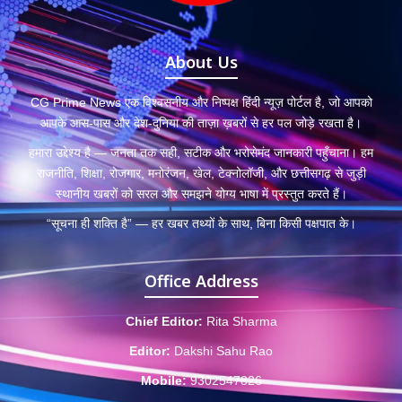
About Us
CG Prime News एक विश्वसनीय और निष्पक्ष हिंदी न्यूज़ पोर्टल है, जो आपको
आपके आस-पास और देश-दुनिया की ताज़ा ख़बरों से हर पल जोड़े रखता है।
हमारा उद्देश्य है — जनता तक सही, सटीक और भरोसेमंद जानकारी पहुँचाना। हम
राजनीति, शिक्षा, रोजगार, मनोरंजन, खेल, टेक्नोलॉजी, और छत्तीसगढ़ से जुड़ी
स्थानीय खबरों को सरल और समझने योग्य भाषा में प्रस्तुत करते हैं।
“सूचना ही शक्ति है” — हर खबर तथ्यों के साथ, बिना किसी पक्षपात के।
Office Address
Chief Editor:
Rita Sharma
Editor:
Dakshi Sahu Rao
Mobile:
9302547826