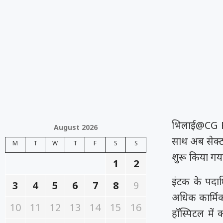
भिलाई@CG Pri
August 2026
साथ अब सेक्टर
M
T
W
T
F
S
S
शुरू किया गय
1
2
इंटक के पदाध
3
4
5
6
7
8
9
अधिक कार्मिक
10
11
12
13
14
15
16
हॉस्पिटल में