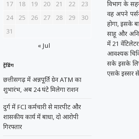
17
18
19
20
21
22
23
विभाग के सहय
वह अपने पर्सन
24
25
26
27
28
29
30
होगा, इसके ब
31
साहू और अनिम
में 21 वेंटिल
« Jul
आवश्यक चिकित
सके इसके लिए
ट्रेंडिंग
एसके इस्सर से
छत्तीसगढ़ में अन्नपूर्ति ग्रेन ATM का
शुभारंभ, अब 24 घंटे मिलेगा राशन
दुर्ग में FCI कर्मचारी से मारपीट और
शासकीय कार्य में बाधा, दो आरोपी
गिरफ्तार