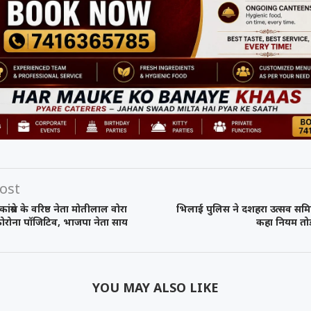
को कहा
समय रैना समेत 6
 के फिल्म
ी चक...
ost
ग्रेस के वरिष्ठ नेता मोतीलाल वोरा
भिलाई पुलिस ने दशहरा उत्सव समि
ोरोना पॉजिटिव, भाजपा नेता साय
कहा नियम तोड़
YOU MAY ALSO LIKE