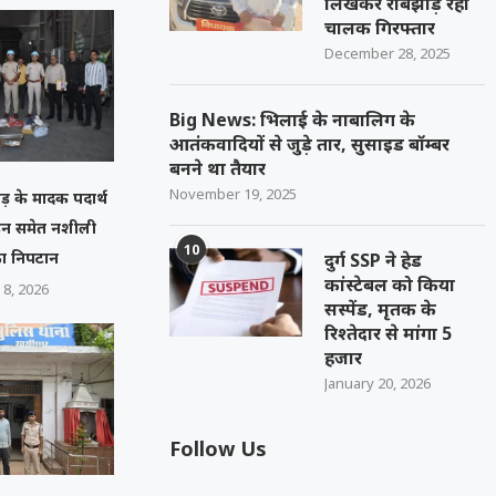
लिखकर रौबझाड़ रहा
चालक गिरफ्तार
December 28, 2025
Big News: भिलाई के नाबालिग के
आतंकवादियों से जुड़े तार, सुसाइड बॉम्बर
बनने था तैयार
November 19, 2025
़ के मादक पदार्थ
रोइन समेत नशीली
10
ा निपटान
दुर्ग SSP ने हेड
कांस्टेबल को किया
 8, 2026
सस्पेंड, मृतक के
रिश्तेदार से मांगा 5
हजार
January 20, 2026
Follow Us