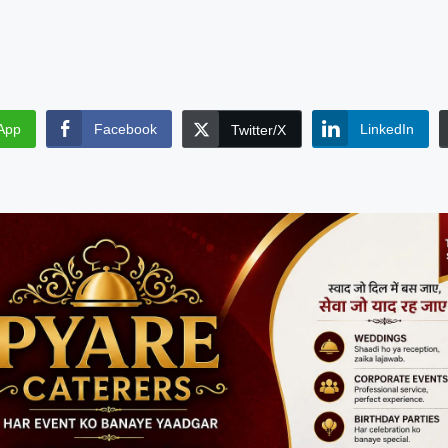
App
Facebook
LinkedIn
Twitter/X