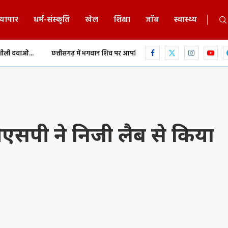
्यापार
धर्म-संस्कृति
खेल
शिक्षा
जॉब
स्वास्थ्य
त्तीसगढ़ में भगवान शिव पर आपत्तिजनक पोस्ट से जमकर बवाल
भोजपुरी बवाल में का
बीएसपी ने निजी लैब से किया