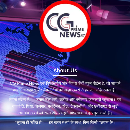
About Us
CG Prime News एक विश्वसनीय और निष्पक्ष हिंदी न्यूज़ पोर्टल है, जो आपको
आपके आस-पास और देश-दुनिया की ताज़ा ख़बरों से हर पल जोड़े रखता है।
हमारा उद्देश्य है — जनता तक सही, सटीक और भरोसेमंद जानकारी पहुँचाना। हम
राजनीति, शिक्षा, रोजगार, मनोरंजन, खेल, टेक्नोलॉजी, और छत्तीसगढ़ से जुड़ी
स्थानीय खबरों को सरल और समझने योग्य भाषा में प्रस्तुत करते हैं।
“सूचना ही शक्ति है” — हर खबर तथ्यों के साथ, बिना किसी पक्षपात के।