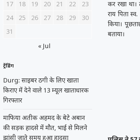
17
18
19
20
21
22
23
कर रखा था। तत
राय पिता स्व.
24
25
26
27
28
29
30
किया। पूछताछ
31
बताया।
« Jul
ट्रेंडिंग
Durg: साइबर ठगी के लिए खाता
किराए में देने वाले 13 म्यूल खाताधारक
गिरफ्तार
माफिया अतीक अहमद के बेटे अबान
की सड़क हादसे में मौत, भाई से मिलने
झांसी जाते समय हुआ हादसा
पुलिस ने 57 