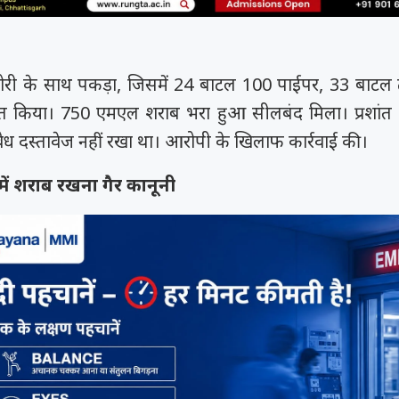
 बोरी के साथ पकड़ा, जिसमें 24 बाटल 100 पाईपर, 33 बाटल
समय रैना समेत 6
 के फिल्म
त्सव में चमका
त किया। 750 एमएल शराब भरा हुआ सीलबंद मिला। प्रशांत 
ी चक...
.
वैध दस्तावेज नहीं रखा था। आरोपी के खिलाफ कार्रवाई की।
में शराब रखना गैर कानूनी