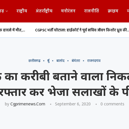
गढ़
राष्ट्रीय
अंतर्राष्ट्रीय
मनोरंजन
राजनीति
क्राइम
व
CGPSC भर्ती घोटाला: हाईकोर्ट ने पूर्व सचिव जीवन किशोर ध्रुव की...
संसद मानसून 
छत्तीसगढ़
दुर्ग
बालोद
बेमेतरा
राजनंदगांव
का करीबी बताने वाला निकल
रफ्तार कर भेजा सलाखों के प
by
Cgprimenews.com
September 6, 2020
0 comments