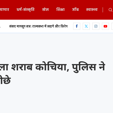
्यापार
धर्म-संस्कृति
खेल
शिक्षा
जॉब
स्वास्थ्य
सत्र: राज्यसभा में खड़गे और किरेन रिजिजू के बीच...
एकलव्य स्कूल में 9 वीं के छात्र न
ा शराब कोचिया, पुलिस ने
ीछे