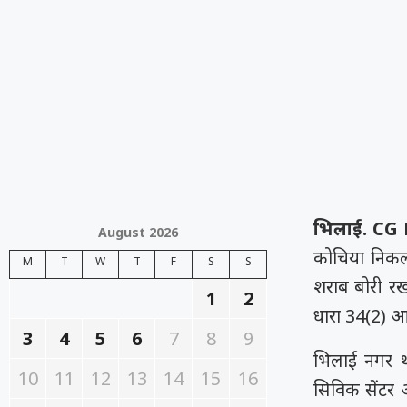
भिलाई. CG
August 2026
कोचिया निकल
M
T
W
T
F
S
S
शराब बोरी रख
1
2
धारा 34(2) आ
3
4
5
6
7
8
9
भिलाई नगर थान
10
11
12
13
14
15
16
सिविक सेंटर अ