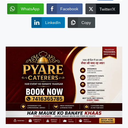
WhatsApp
Facebook
Twitter/X
LinkedIn
Copy