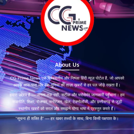
About Us
CG Prime News एक विश्वसनीय और निष्पक्ष हिंदी न्यूज़ पोर्टल है, जो आपको
आपके आस-पास और देश-दुनिया की ताज़ा ख़बरों से हर पल जोड़े रखता है।
हमारा उद्देश्य है — जनता तक सही, सटीक और भरोसेमंद जानकारी पहुँचाना। हम
राजनीति, शिक्षा, रोजगार, मनोरंजन, खेल, टेक्नोलॉजी, और छत्तीसगढ़ से जुड़ी
स्थानीय खबरों को सरल और समझने योग्य भाषा में प्रस्तुत करते हैं।
“सूचना ही शक्ति है” — हर खबर तथ्यों के साथ, बिना किसी पक्षपात के।