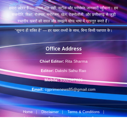
हमारा उद्देश्य है — जनता तक सही, सटीक और भरोसेमंद जानकारी पहुँचाना। हम
राजनीति, शिक्षा, रोजगार, मनोरंजन, खेल, टेक्नोलॉजी, और छत्तीसगढ़ से जुड़ी
स्थानीय खबरों को सरल और समझने योग्य भाषा में प्रस्तुत करते हैं।
“सूचना ही शक्ति है” — हर खबर तथ्यों के साथ, बिना किसी पक्षपात के।
Office Address
Chief Editor:
Rita Sharma
Editor:
Dakshi Sahu Rao
Mobile:
9302547826
Email:
cgprimenews85@gmail.com
Home
|
Disclaimer
|
Terms & Conditions
|
Advertisement Policy
|
About Us
|
Contact
© 2025 CGPrimeNews.com • Developed by
byscreations.com