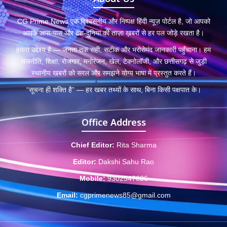
CG Prime News एक विश्वसनीय और निष्पक्ष हिंदी न्यूज़ पोर्टल है, जो आपको
आपके आस-पास और देश-दुनिया की ताज़ा ख़बरों से हर पल जोड़े रखता है।
हमारा उद्देश्य है — जनता तक सही, सटीक और भरोसेमंद जानकारी पहुँचाना। हम
राजनीति, शिक्षा, रोजगार, मनोरंजन, खेल, टेक्नोलॉजी, और छत्तीसगढ़ से जुड़ी
स्थानीय खबरों को सरल और समझने योग्य भाषा में प्रस्तुत करते हैं।
“सूचना ही शक्ति है” — हर खबर तथ्यों के साथ, बिना किसी पक्षपात के।
Office Address
Chief Editor:
Rita Sharma
Editor:
Dakshi Sahu Rao
Mobile:
9302547826
Email:
cgprimenews85@gmail.com