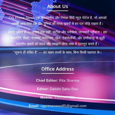
About Us
CG Prime News एक विश्वसनीय और निष्पक्ष हिंदी न्यूज़ पोर्टल है, जो आपको
आपके आस-पास और देश-दुनिया की ताज़ा ख़बरों से हर पल जोड़े रखता है।
हमारा उद्देश्य है — जनता तक सही, सटीक और भरोसेमंद जानकारी पहुँचाना। हम
राजनीति, शिक्षा, रोजगार, मनोरंजन, खेल, टेक्नोलॉजी, और छत्तीसगढ़ से जुड़ी
स्थानीय खबरों को सरल और समझने योग्य भाषा में प्रस्तुत करते हैं।
“सूचना ही शक्ति है” — हर खबर तथ्यों के साथ, बिना किसी पक्षपात के।
Office Address
Chief Editor:
Rita Sharma
Editor:
Dakshi Sahu Rao
Mobile:
9302547826
Email:
cgprimenews85@gmail.com