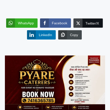
WhatsApp
Facebook
Twitter/X
LinkedIn
Copy