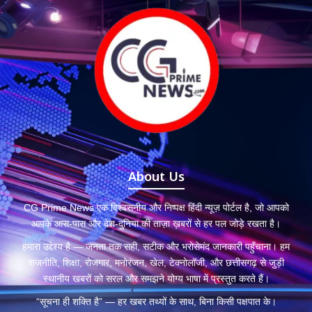
About Us
CG Prime News एक विश्वसनीय और निष्पक्ष हिंदी न्यूज़ पोर्टल है, जो आपको
आपके आस-पास और देश-दुनिया की ताज़ा ख़बरों से हर पल जोड़े रखता है।
हमारा उद्देश्य है — जनता तक सही, सटीक और भरोसेमंद जानकारी पहुँचाना। हम
राजनीति, शिक्षा, रोजगार, मनोरंजन, खेल, टेक्नोलॉजी, और छत्तीसगढ़ से जुड़ी
स्थानीय खबरों को सरल और समझने योग्य भाषा में प्रस्तुत करते हैं।
“सूचना ही शक्ति है” — हर खबर तथ्यों के साथ, बिना किसी पक्षपात के।