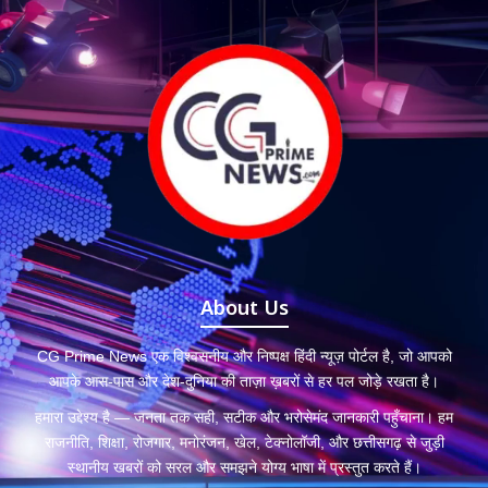
About Us
CG Prime News एक विश्वसनीय और निष्पक्ष हिंदी न्यूज़ पोर्टल है, जो आपको
आपके आस-पास और देश-दुनिया की ताज़ा ख़बरों से हर पल जोड़े रखता है।
हमारा उद्देश्य है — जनता तक सही, सटीक और भरोसेमंद जानकारी पहुँचाना। हम
राजनीति, शिक्षा, रोजगार, मनोरंजन, खेल, टेक्नोलॉजी, और छत्तीसगढ़ से जुड़ी
स्थानीय खबरों को सरल और समझने योग्य भाषा में प्रस्तुत करते हैं।