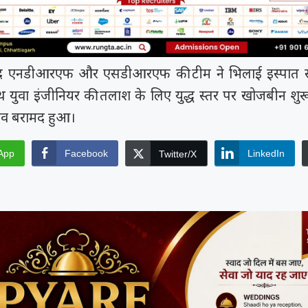
मय रैना समेत 6
 के फिल्म
त्सव में चमका
ी चक...
.
 बाद एनडीआरएफ और एसडीआरएफ की टीम ने भिलाई इस्पात संय
साथ युवा इंजीनियर की तलाश के लिए युद्ध स्तर पर खोजबीन शुर
शव बरामद हुआ।
App
Facebook
LinkedIn
Twitter/X