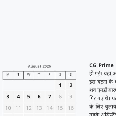
CG Prime
August 2026
हो गई। यहां ऑ
M
T
W
T
F
S
S
इस घटना के ब
1
2
शव एनडीआरएफ क
3
4
5
6
7
8
9
गिर गए थे। घ
के लिए बुलाय
10
11
12
13
14
15
16
तड़के असिस्टे