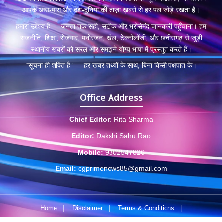
आपके आस-पास और देश-दुनिया की ताज़ा ख़बरों से हर पल जोड़े रखता है।
हमारा उद्देश्य है — जनता तक सही, सटीक और भरोसेमंद जानकारी पहुँचाना। हम
राजनीति, शिक्षा, रोजगार, मनोरंजन, खेल, टेक्नोलॉजी, और छत्तीसगढ़ से जुड़ी
स्थानीय खबरों को सरल और समझने योग्य भाषा में प्रस्तुत करते हैं।
“सूचना ही शक्ति है” — हर खबर तथ्यों के साथ, बिना किसी पक्षपात के।
Office Address
Chief Editor:
Rita Sharma
Editor:
Dakshi Sahu Rao
Mobile:
9302547826
Email:
cgprimenews85@gmail.com
Home
|
Disclaimer
|
Terms & Conditions
|
Advertisement Policy
|
About Us
|
Contact