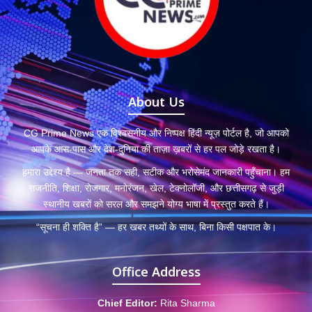
About Us
CG Prime News एक विश्वसनीय और निष्पक्ष हिंदी न्यूज़ पोर्टल है, जो आपको
आपके आस-पास और देश-दुनिया की ताज़ा ख़बरों से हर पल जोड़े रखता है।
हमारा उद्देश्य है — जनता तक सही, सटीक और भरोसेमंद जानकारी पहुँचाना। हम
राजनीति, शिक्षा, रोजगार, मनोरंजन, खेल, टेक्नोलॉजी, और छत्तीसगढ़ से जुड़ी
स्थानीय खबरों को सरल और समझने योग्य भाषा में प्रस्तुत करते हैं।
“सूचना ही शक्ति है” — हर खबर तथ्यों के साथ, बिना किसी पक्षपात के।
Office Address
Chief Editor:
Rita Sharma