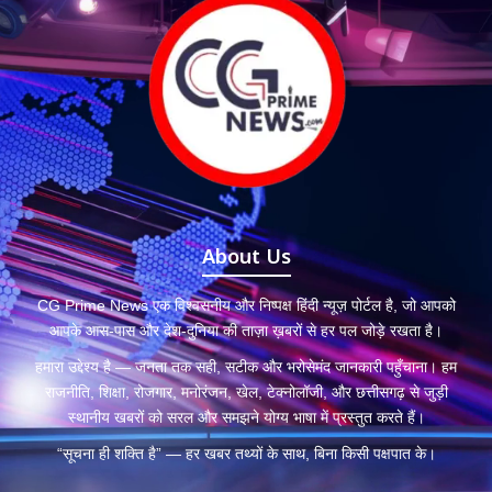
About Us
CG Prime News एक विश्वसनीय और निष्पक्ष हिंदी न्यूज़ पोर्टल है, जो आपको
आपके आस-पास और देश-दुनिया की ताज़ा ख़बरों से हर पल जोड़े रखता है।
हमारा उद्देश्य है — जनता तक सही, सटीक और भरोसेमंद जानकारी पहुँचाना। हम
राजनीति, शिक्षा, रोजगार, मनोरंजन, खेल, टेक्नोलॉजी, और छत्तीसगढ़ से जुड़ी
स्थानीय खबरों को सरल और समझने योग्य भाषा में प्रस्तुत करते हैं।
“सूचना ही शक्ति है” — हर खबर तथ्यों के साथ, बिना किसी पक्षपात के।