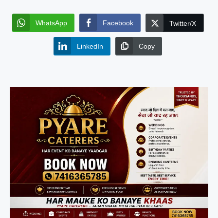
WhatsApp
Facebook
Twitter/X
LinkedIn
Copy