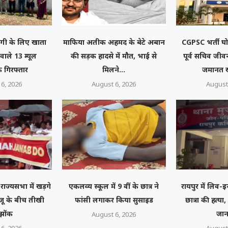
गी के लिए खाता
माफिया अतीक अहमद के बेटे अबान
CGPSC भर्ती घोट
 वाले 13 म्यूल
की सड़क हादसे में मौत, भाई से
पूर्व सचिव जीव
 गिरफ्तार
मिलने...
जमानत 
6, 2026
August 6, 2026
August
राज्यसभा में खड़गे
एकलव्य स्कूल में 9 वीं के छात्र ने
रायपुर में लिव-इ
जू के बीच तीखी
फांसी लगाकर किया सुसाइड
छात्रा की हत्या
झोंक
जान
August 6, 2026
6, 2026
August