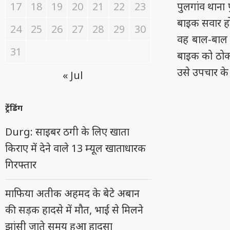
17
18
19
20
21
22
23
पुलगांव थाना 
बाइक सवार हो
24
25
26
27
28
29
30
वह बाल-बाल 
31
बाइक को ठोकर
उसे उपचार के
« Jul
ट्रेंडिंग
Durg: साइबर ठगी के लिए खाता
किराए में देने वाले 13 म्यूल खाताधारक
गिरफ्तार
माफिया अतीक अहमद के बेटे अबान
की सड़क हादसे में मौत, भाई से मिलने
झांसी जाते समय हुआ हादसा