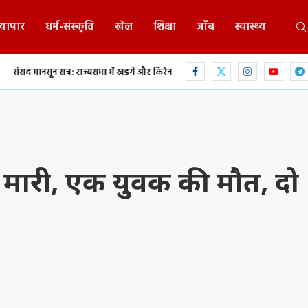
्यापार
धर्म-संस्कृति
खेल
शिक्षा
जॉब
स्वास्थ्य
त्र: राज्यसभा में खड़गे और किरेन रिजिजू के बीच...
एकलव्य स्कूल में 9 वीं के छात्र ने
कर मारी, एक युवक की मौत, दो