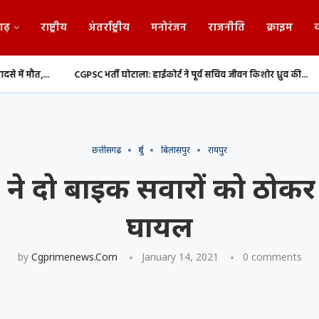
गढ़
राष्ट्रीय
अंतर्राष्ट्रीय
मनोरंजन
राजनीति
क्राइम
व
CGPSC भर्ती घोटाला: हाईकोर्ट ने पूर्व सचिव जीवन किशोर ध्रुव की...
संसद मानसून स
छत्तीसगढ़
दुर्ग
बिलासपुर
रायपुर
लक ने दो बाइक सवारों को ठो
घायल
by
Cgprimenews.com
January 14, 2021
0 comments