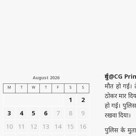
दुर्ग@CG P
August 2026
मौत हो गई। 
M
T
W
T
F
S
S
ठोकर मार दिय
1
2
हो गई। पुलिस 
3
4
5
6
7
8
9
रखवा दिया।
10
11
12
13
14
15
16
पुलिस के मु