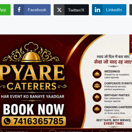
App
Facebook
LinkedIn
Twitter/X