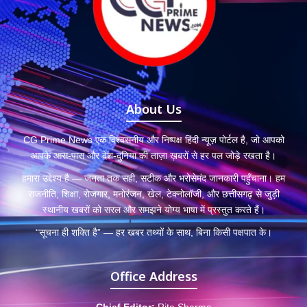
About Us
CG Prime News एक विश्वसनीय और निष्पक्ष हिंदी न्यूज़ पोर्टल है, जो आपको
आपके आस-पास और देश-दुनिया की ताज़ा ख़बरों से हर पल जोड़े रखता है।
हमारा उद्देश्य है — जनता तक सही, सटीक और भरोसेमंद जानकारी पहुँचाना। हम
राजनीति, शिक्षा, रोजगार, मनोरंजन, खेल, टेक्नोलॉजी, और छत्तीसगढ़ से जुड़ी
स्थानीय खबरों को सरल और समझने योग्य भाषा में प्रस्तुत करते हैं।
“सूचना ही शक्ति है” — हर खबर तथ्यों के साथ, बिना किसी पक्षपात के।
Office Address