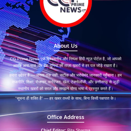
About Us
CG Prime News एक विश्वसनीय और निष्पक्ष हिंदी न्यूज़ पोर्टल है, जो आपको
आपके आस-पास और देश-दुनिया की ताज़ा ख़बरों से हर पल जोड़े रखता है।
हमारा उद्देश्य है — जनता तक सही, सटीक और भरोसेमंद जानकारी पहुँचाना। हम
राजनीति, शिक्षा, रोजगार, मनोरंजन, खेल, टेक्नोलॉजी, और छत्तीसगढ़ से जुड़ी
स्थानीय खबरों को सरल और समझने योग्य भाषा में प्रस्तुत करते हैं।
“सूचना ही शक्ति है” — हर खबर तथ्यों के साथ, बिना किसी पक्षपात के।
Office Address
Chief Editor:
Rita Sharma