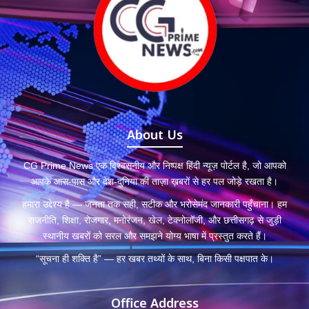
About Us
CG Prime News एक विश्वसनीय और निष्पक्ष हिंदी न्यूज़ पोर्टल है, जो आपको
आपके आस-पास और देश-दुनिया की ताज़ा ख़बरों से हर पल जोड़े रखता है।
हमारा उद्देश्य है — जनता तक सही, सटीक और भरोसेमंद जानकारी पहुँचाना। हम
राजनीति, शिक्षा, रोजगार, मनोरंजन, खेल, टेक्नोलॉजी, और छत्तीसगढ़ से जुड़ी
स्थानीय खबरों को सरल और समझने योग्य भाषा में प्रस्तुत करते हैं।
“सूचना ही शक्ति है” — हर खबर तथ्यों के साथ, बिना किसी पक्षपात के।
Office Address