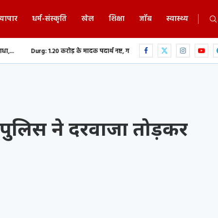
्यापार
धर्म-संस्कृति
खेल
शिक्षा
जॉब
स्वास्थ्य
20 करोड़ के मादक पदार्थ नष्ट, गांजा-हेरोइन समेत नशीली दवाओं...
छत्तीसगढ़ में भग
 पुलिस ने दरवाजा तोड़कर