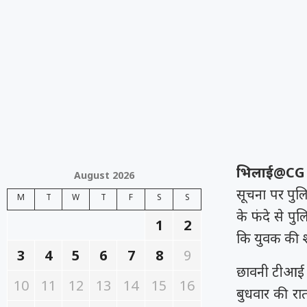
भिलाई@CG
August 2026
सूचना पर पुल
M
T
W
T
F
S
S
के फंदे से पु
1
2
कि युवक की शा
3
4
5
6
7
8
9
छावनी टीआई ग
10
11
12
13
14
15
16
बुधवार की रा