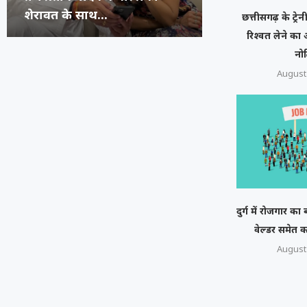
की उम्र...
जनरेशन गटर,...
कॉमेडियन्स...
फेस्टिवल में पहुंच
छत्तीसगढ़ के ट्रे
रिश्वत लेने क
नो
August 
दुर्ग में रोजगार क
वेल्डर समेत कई ट
August 