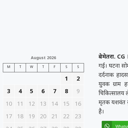
बेमेतरा. C
August 2026
गई। घटना सोमव
M
T
W
T
F
S
S
दर्दनाक हादस
1
2
युवक ग्राम ह
3
4
5
6
7
8
9
चिकित्सालय ले
मृतक यशवंत क
10
11
12
13
14
15
16
है।
17
18
19
20
21
22
23
Whats