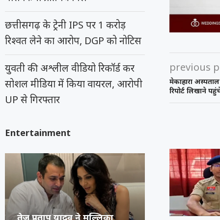
छत्तीसगढ़ के ट्रेनी IPS पर 1 करोड़
रिश्वत लेने का आरोप, DGP को नोटिस
previous p
युवती की अश्लील वीडियो रिकॉर्ड कर
मेकाहारा अस्पताल 
सोशल मीडिया में किया वायरल, आरोपी
रिपोर्ट लिखाने पहुंच
UP से गिरफ्तार
Entertainment
अभिनेता प्रदीप रावत का 74 वर्ष
कंगना ने Gen Z 
सुप्रीम कोर्ट का 
रूंगटा यूनिवर्सिटी