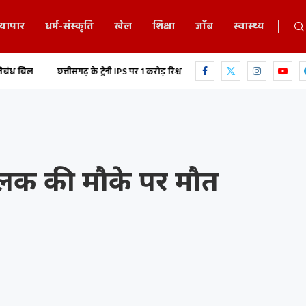
्यापार
धर्म-संस्कृति
खेल
शिक्षा
जॉब
स्वास्थ्य
ीसगढ़ के ट्रेनी IPS पर 1 करोड़ रिश्वत लेने का आरोप,...
युवती की अश्लील वीडियो रिकॉर्
 चालक की मौके पर मौत