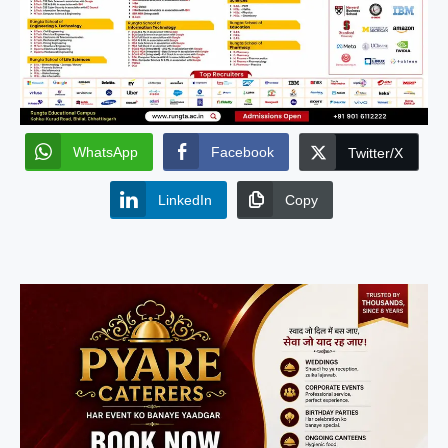
WhatsApp
Facebook
Twitter/X
LinkedIn
Copy