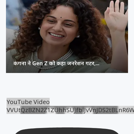
कंगना ने Gen Z को कहा जनरेशन गटर,...
YouTube Video
VVUtQzBZN2Z1ZUhhSUJfblJvVnJDS2tBLnR6