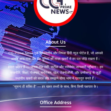
About Us
CG Prime News एक विश्वसनीय और निष्पक्ष हिंदी न्यूज़ पोर्टल है, जो आपको
आपके आस-पास और देश-दुनिया की ताज़ा ख़बरों से हर पल जोड़े रखता है।
हमारा उद्देश्य है — जनता तक सही, सटीक और भरोसेमंद जानकारी पहुँचाना। हम
राजनीति, शिक्षा, रोजगार, मनोरंजन, खेल, टेक्नोलॉजी, और छत्तीसगढ़ से जुड़ी
स्थानीय खबरों को सरल और समझने योग्य भाषा में प्रस्तुत करते हैं।
“सूचना ही शक्ति है” — हर खबर तथ्यों के साथ, बिना किसी पक्षपात के।
Office Address