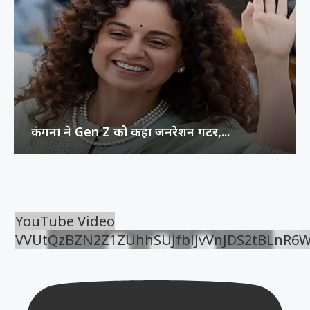
कंगना ने Gen Z को कहा जनरेशन गटर,...
YouTube Video
VVUtQzBZN2Z1ZUhhSUJfblJvVnJDS2tBLnR6