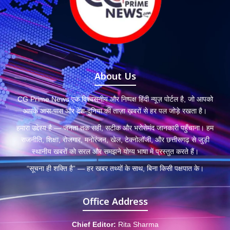
About Us
CG Prime News एक विश्वसनीय और निष्पक्ष हिंदी न्यूज़ पोर्टल है, जो आपको
आपके आस-पास और देश-दुनिया की ताज़ा ख़बरों से हर पल जोड़े रखता है।
हमारा उद्देश्य है — जनता तक सही, सटीक और भरोसेमंद जानकारी पहुँचाना। हम
राजनीति, शिक्षा, रोजगार, मनोरंजन, खेल, टेक्नोलॉजी, और छत्तीसगढ़ से जुड़ी
स्थानीय खबरों को सरल और समझने योग्य भाषा में प्रस्तुत करते हैं।
“सूचना ही शक्ति है” — हर खबर तथ्यों के साथ, बिना किसी पक्षपात के।
Office Address
Chief Editor:
Rita Sharma