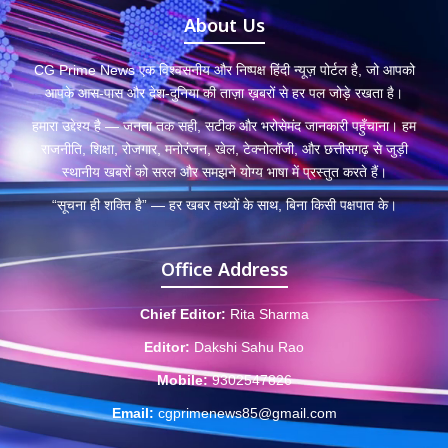
About Us
CG Prime News एक विश्वसनीय और निष्पक्ष हिंदी न्यूज़ पोर्टल है, जो आपको
आपके आस-पास और देश-दुनिया की ताज़ा ख़बरों से हर पल जोड़े रखता है।
हमारा उद्देश्य है — जनता तक सही, सटीक और भरोसेमंद जानकारी पहुँचाना। हम
राजनीति, शिक्षा, रोजगार, मनोरंजन, खेल, टेक्नोलॉजी, और छत्तीसगढ़ से जुड़ी
स्थानीय खबरों को सरल और समझने योग्य भाषा में प्रस्तुत करते हैं।
“सूचना ही शक्ति है” — हर खबर तथ्यों के साथ, बिना किसी पक्षपात के।
Office Address
Chief Editor:
Rita Sharma
Editor:
Dakshi Sahu Rao
Mobile:
9302547826
Email:
cgprimenews85@gmail.com