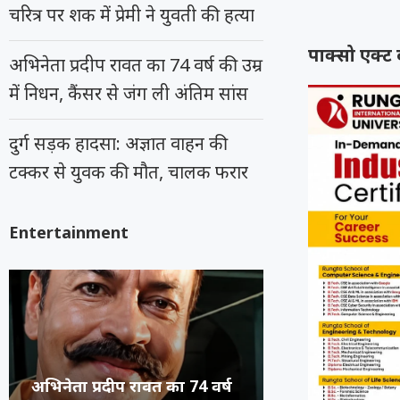
चरित्र पर शक में प्रेमी ने युवती की हत्या
पाक्सो एक्ट द
अभिनेता प्रदीप रावत का 74 वर्ष की उम्र
में निधन, कैंसर से जंग ली अंतिम सांस
दुर्ग सड़क हादसा: अज्ञात वाहन की
टक्कर से युवक की मौत, चालक फरार
Entertainment
कंगना ने Gen Z को कहा
सुप्रीम कोर्ट का 
रूंगटा यूनिवर्सिटी
राष्ट्रीय नृत्य महो