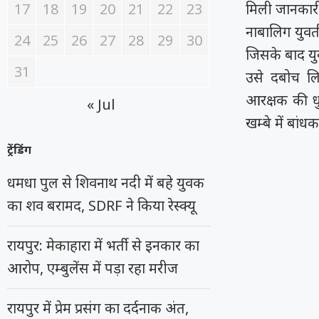
17
18
19
20
21
22
23
मिली जानकारी
नाबालिग युवत
24
25
26
27
28
29
30
जिसके बाद यु
31
उसे दबोच लि
आरक्षक की ध
« Jul
खम्बे में बां
ट्रेंडिंग
धमधा पुल से शिवनाथ नदी में बहे युवक
का शव बरामद, SDRF ने किया रेस्क्यू
रायपुर: मेकाहारा में भर्ती से इनकार का
आरोप, एम्बुलेंस में पड़ा रहा मरीज
रायपुर में प्रेम प्रसंग का दर्दनाक अंत,