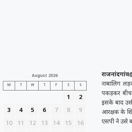
राजनांदगा
August 2026
नाबालिग लड़क
M
T
W
T
F
S
S
पकड़कर बीच च
1
2
इसके बाद उसी
3
4
5
6
7
8
9
आरक्षक के खि
एसपी ने उसे ब
10
11
12
13
14
15
16