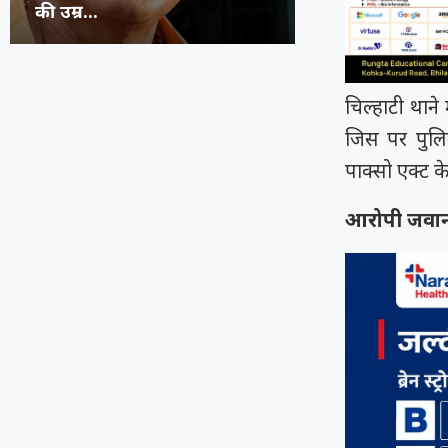
जनरेशन गटर,...
कॉमेडियन्स...
फेस्टिवल में पहुंच
भिलाई का हुनर,..
चिल्हाटी थान
जिस पर पुलि
पाक्सो एक्ट क
आरोपी जवान 