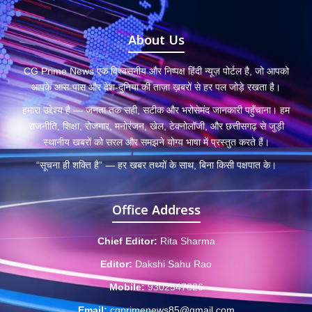
About Us
CG Prime News एक विश्वसनीय और निष्पक्ष हिंदी न्यूज़ पोर्टल है, जो आपको
आपके आस-पास और देश-दुनिया की ताज़ा ख़बरों से हर पल जोड़े रखता है।
हमारा उद्देश्य है — जनता तक सही, सटीक और भरोसेमंद जानकारी पहुँचाना। हम
राजनीति, शिक्षा, रोजगार, मनोरंजन, खेल, टेक्नोलॉजी, और छत्तीसगढ़ से जुड़ी
स्थानीय खबरों को सरल और समझने योग्य भाषा में प्रस्तुत करते हैं।
“सूचना ही शक्ति है” — हर खबर तथ्यों के साथ, बिना किसी पक्षपात के।
Office Address
Chief Editor:
Rita Sharma
Editor:
Dakshi Sahu Rao
Mobile:
9302547826
Email:
cgprimenews85@gmail.com