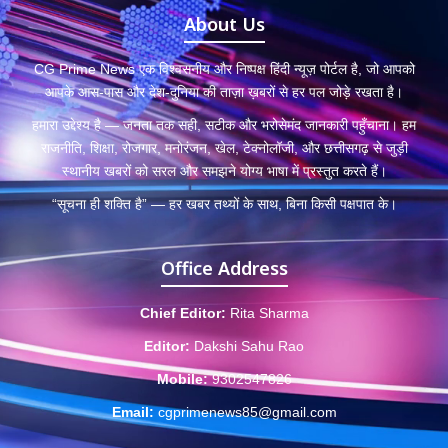
About Us
CG Prime News एक विश्वसनीय और निष्पक्ष हिंदी न्यूज़ पोर्टल है, जो आपको
आपके आस-पास और देश-दुनिया की ताज़ा ख़बरों से हर पल जोड़े रखता है।
हमारा उद्देश्य है — जनता तक सही, सटीक और भरोसेमंद जानकारी पहुँचाना। हम
राजनीति, शिक्षा, रोजगार, मनोरंजन, खेल, टेक्नोलॉजी, और छत्तीसगढ़ से जुड़ी
स्थानीय खबरों को सरल और समझने योग्य भाषा में प्रस्तुत करते हैं।
“सूचना ही शक्ति है” — हर खबर तथ्यों के साथ, बिना किसी पक्षपात के।
Office Address
Chief Editor:
Rita Sharma
Editor:
Dakshi Sahu Rao
Mobile:
9302547826
Email:
cgprimenews85@gmail.com