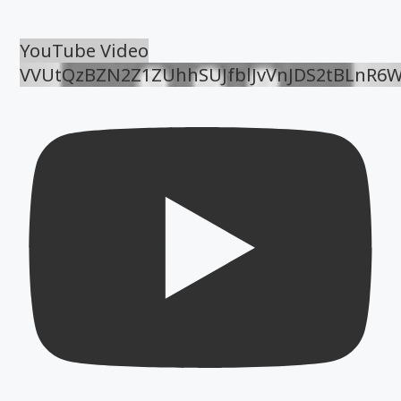
YouTube Video
VVUtQzBZN2Z1ZUhhSUJfblJvVnJDS2tBLnR6